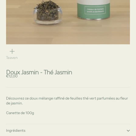
ZOOMER
SUR
L'IMAGE
Teaven
Doux Jasmin - Thé Jasmin
Prix de vente
€12,00
Découvrez ce doux mélange raffiné de feuilles thé vert parfumées au fleur
de jasmin.
Canette de 100g
Ingrédients