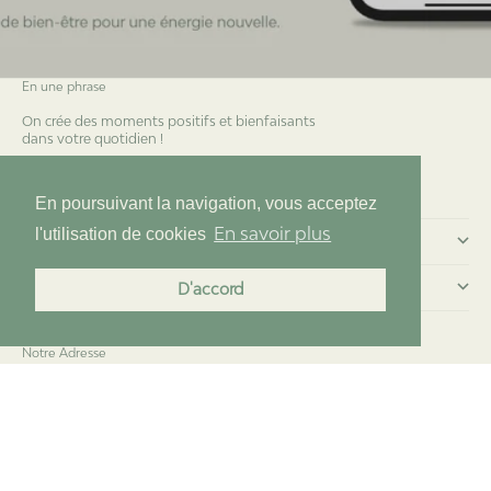
En une phrase
On crée des moments positifs et bienfaisants
dans votre quotidien !
Essentia 2.0
En poursuivant la navigation, vous acceptez
En savoir plus
l'utilisation de cookies
Commander chez nous
Menu
D'accord
Notre Adresse
Teaven : Brunch&Bien-être
19 place de la république
95130 Franconville
© 2026 - Teaven
Pensée par Essentia