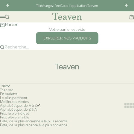
Passer au contenu
Précédent
Suiv
Téléchargez FeelGood l'application Teaven
Teaven
Recherche
Pa
Menu
Panier
Votre panier est vide
EXPLORER NOS PRODUITS
Recherche...
Teaven
Trier
Trier par
En vedette
Le plus pertinent
Meilleures ventes
Show 
Sh
Alphabétique, de A à Z
Alphabétique, de Z à A
Prix: faible à élevé
Prix: élevé à faible
Date, de la plus ancienne à la plus récente
Date, de la plus récente à la plus ancienne
Ajouter au panier
Choisir les options