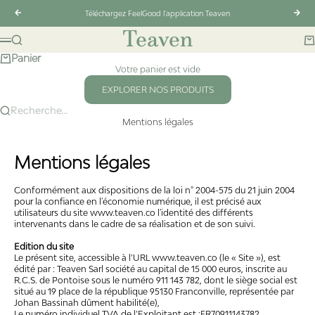
Passer au contenu
Précédent
Suiv
Téléchargez FeelGood l'application Teaven
Teaven
Recherche
Pa
Menu
Panier
Votre panier est vide
EXPLORER NOS PRODUITS
Recherche...
Mentions légales
Mentions légales
Conformément aux dispositions de la loi n° 2004-575 du 21 juin 2004
pour la confiance en l'économie numérique, il est précisé aux
utilisateurs du site www.teaven.co l'identité des différents
intervenants dans le cadre de sa réalisation et de son suivi.
Edition du site
Le présent site, accessible à l’URL www.teaven.co (le « Site »), est
édité par : Teaven Sarl société au capital de 15 000 euros, inscrite au
R.C.S. de Pontoise sous le numéro 911 143 782, dont le siège social est
situé au 19 place de la république 95130 Franconville, représentée par
Johan Bassinah dûment habilité(e),
Le numéro individuel TVA de l’Exploitant est :FR70911143782.