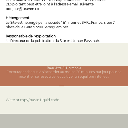
L’Exploitant peut être joint à l’adresse email suivante
bonjour@teaven.co
Hébergement
Le Site est hébergé par la société 1&1 Internet SARL France, situé 7
place de la Gare 57200 Sarreguemines.
Responsable de l’exploitation
Le Directeur de la publication du Site est Johan Bassinah.
Bien-être & Harmonie
Encourager chacun à s’accorder au moins 30 minutes par jour pour se
recentrer, se ressourcer et cultiver un équilibre intérieur.
Aller à l'élément 1
Aller à l'élément 2
Aller à l'élément 3
Write or copy/paste Liquid code