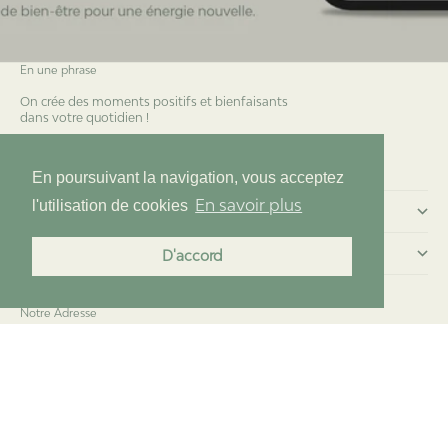
En une phrase
On crée des moments positifs et bienfaisants
dans votre quotidien !
Essentia 2.0
En poursuivant la navigation, vous acceptez
En savoir plus
l'utilisation de cookies
Commander chez nous
Menu
D'accord
Notre Adresse
Teaven : Brunch&Bien-être
19 place de la république
95130 Franconville
© 2026 - Teaven
Pensée par Essentia