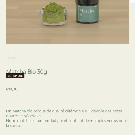
ZOOMER
SUR
L'IMAGE
Teaven
Matcha Bio 30g
EN RUPTURE
Prix de vente
€13,00
Un Matcha biologique de qualité cérémoniale. il dévoile des notes
douces et végétales.
Notre matcha est un produit pur et contient de multiples vertus pour
la santé.