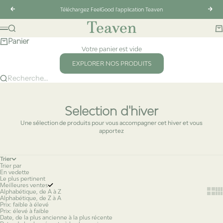
Passer au contenu
Précédent
Suiv
Téléchargez FeelGood l'application Teaven
Teaven
Recherche
Pa
Menu
Panier
Votre panier est vide
EXPLORER NOS PRODUITS
Recherche...
Selection d'hiver
Une sélection de produits pour vous accompagner cet hiver et vous
apportez
Trier
Trier par
En vedette
Le plus pertinent
Meilleures ventes
Show 
Sh
Alphabétique, de A à Z
Alphabétique, de Z à A
Prix: faible à élevé
Prix: élevé à faible
Date, de la plus ancienne à la plus récente