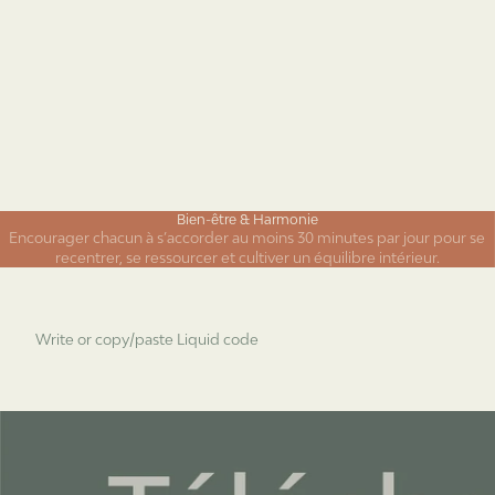
Bien-être & Harmonie
Encourager chacun à s’accorder au moins 30 minutes par jour pour se
recentrer, se ressourcer et cultiver un équilibre intérieur.
Write or copy/paste Liquid code