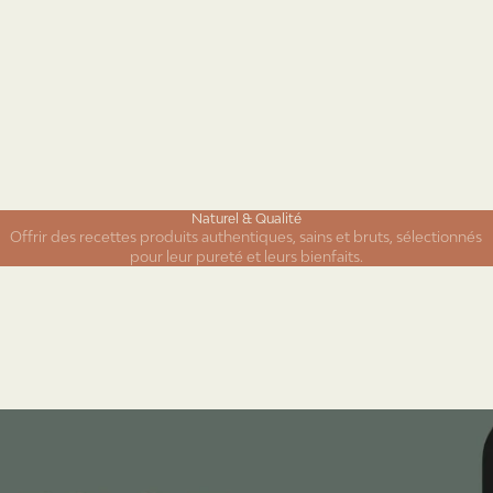
Naturel & Qualité
Offrir des recettes produits authentiques, sains et bruts, sélectionnés
pour leur pureté et leurs bienfaits.