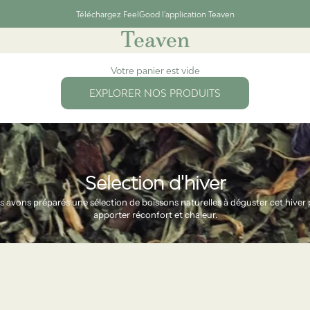
Téléchargez FeelGood l'application Teaven
t
Teaven
Votre panier est vide
EXPLORER NOS PRODUITS
Selection d'hiver
 avons préparés une sélection de boissons naturelles à déguster cet hiver
apporter réconfort et chaleur.