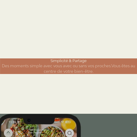
Simplicité & Partage
Des moments simple avec vous avec ou sans vos proches.Vous êtes au
centre de votre bien-être.