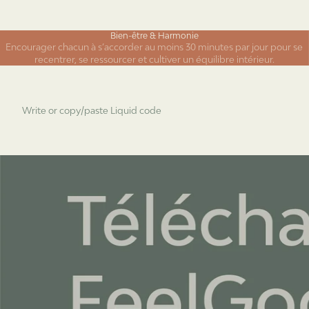
Bien-être & Harmonie
Encourager chacun à s’accorder au moins 30 minutes par jour pour se
recentrer, se ressourcer et cultiver un équilibre intérieur.
Write or copy/paste Liquid code