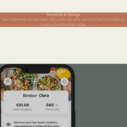
Simplicité & Partage
Des moments simple avec vous avec ou sans vos proches.Vous êtes au
centre de votre bien-être.