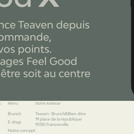
s
Menu
Notre Adresse
Brunch
Teaven : Brunch&Bien-être
19 place de la république
E-shop
95130 Franconville
Notre concept