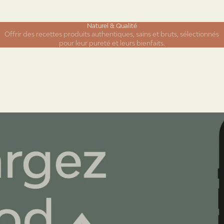
Naturel & Qualité
Offrir des recettes produits authentiques, sains et bruts, sélectionnés
pour leur pureté et leurs bienfaits.