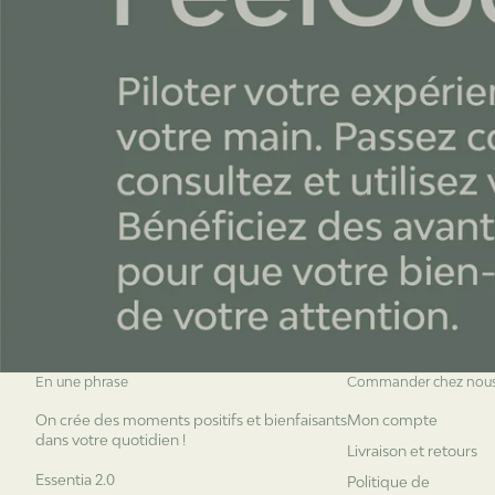
En une phrase
Commander chez nou
On crée des moments positifs et bienfaisants
Mon compte
dans votre quotidien !
Livraison et retours
Essentia 2.0
Politique de