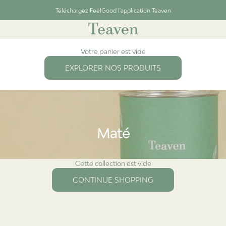
Téléchargez FeelGood l'application Teaven
t
Teaven
Votre panier est vide
EXPLORER NOS PRODUITS
Maté
Cette collection est vide
CONTINUE SHOPPING