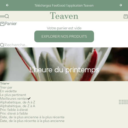
Passer au contenu
Précédent
Suiv
Téléchargez FeelGood l'application Teaven
Teaven
Recherche
Pa
Menu
Panier
Votre panier est vide
EXPLORER NOS PRODUITS
Recherche...
L'heure du printemps
Trier
Trier par
En vedette
Le plus pertinent
Meilleures ventes
Show 
Sh
Alphabétique, de A à Z
Alphabétique, de Z à A
Prix: faible à élevé
Prix: élevé à faible
Date, de la plus ancienne à la plus récente
Date, de la plus récente à la plus ancienne