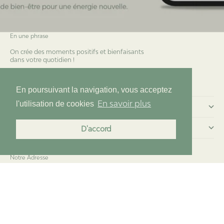
En une phrase
On crée des moments positifs et bienfaisants
dans votre quotidien !
Essentia 2.0
En poursuivant la navigation, vous acceptez
En savoir plus
l'utilisation de cookies
Commander chez nous
Menu
D'accord
Notre Adresse
Teaven : Brunch&Bien-être
19 place de la république
95130 Franconville
© 2026 - Teaven
Pensée par Essentia