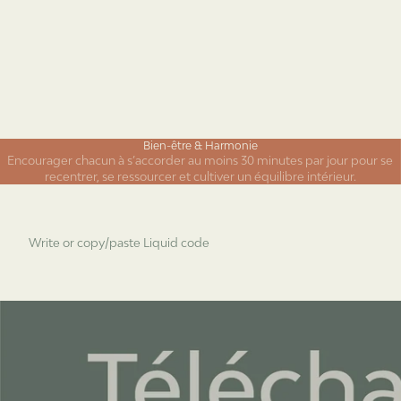
Bien-être & Harmonie
Encourager chacun à s’accorder au moins 30 minutes par jour pour se
recentrer, se ressourcer et cultiver un équilibre intérieur.
Write or copy/paste Liquid code