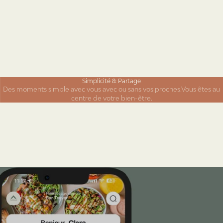
Simplicité & Partage
Des moments simple avec vous avec ou sans vos proches.Vous êtes au
centre de votre bien-être.