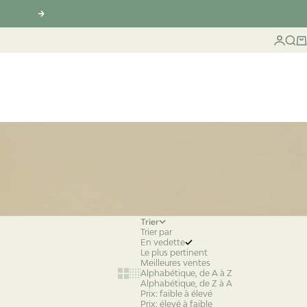
Suivant
Connex
Rech
Pa
Trier
Trier par
En vedette
Le plus pertinent
Meilleures ventes
Show cards bigger
Show cards smaller
Alphabétique, de A à Z
Alphabétique, de Z à A
Prix: faible à élevé
Prix: élevé à faible