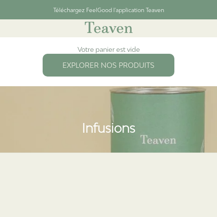
Téléchargez FeelGood l'application Teaven
t
Teaven
Votre panier est vide
EXPLORER NOS PRODUITS
Infusions