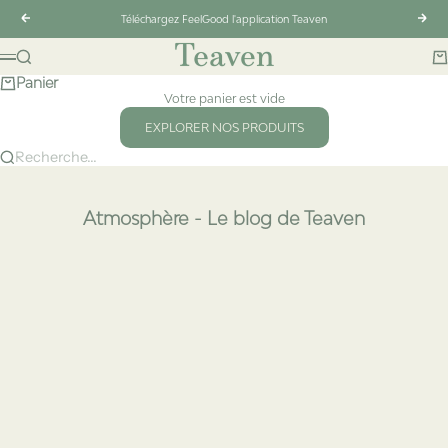
Passer au contenu
Précédent
Suiv
Téléchargez FeelGood l'application Teaven
Teaven
Recherche
Pa
Menu
Panier
Votre panier est vide
EXPLORER NOS PRODUITS
Recherche...
Atmosphère - Le blog de Teaven