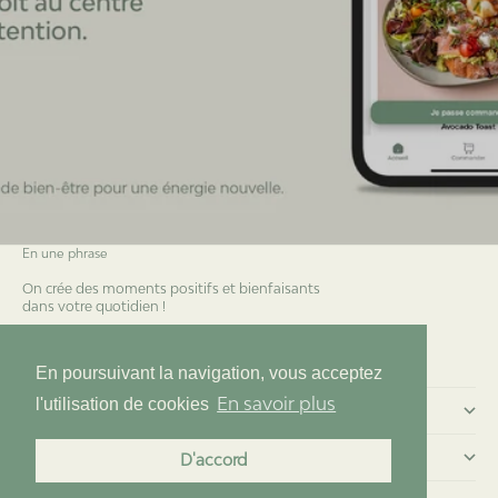
En une phrase
On crée des moments positifs et bienfaisants
dans votre quotidien !
Essentia 2.0
En poursuivant la navigation, vous acceptez
En savoir plus
l'utilisation de cookies
Commander chez nous
Menu
D'accord