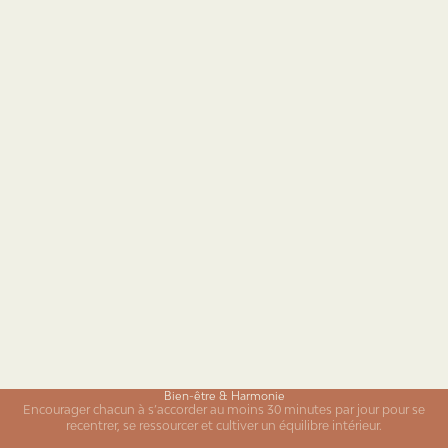
Brunch
15 avr. 2023
Comment Teaven s'engage à préserver votre pouvoir d'achat.
Des actions concrètes pour améliorer votre pouvoir d’achat chez
Teaven.
Bien-être & Harmonie
Encourager chacun à s’accorder au moins 30 minutes par jour pour se
recentrer, se ressourcer et cultiver un équilibre intérieur.