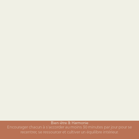
Brunch
15 avr. 2023
Comment Teaven s'engage à préserver votre pouvoir d'achat.
Des actions concrètes pour améliorer votre pouvoir d’achat chez
Teaven.
Bien-être & Harmonie
Encourager chacun à s’accorder au moins 30 minutes par jour pour se
recentrer, se ressourcer et cultiver un équilibre intérieur.