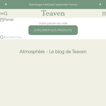
Passer au contenu
Précédent
Suiv
Téléchargez FeelGood l'application Teaven
Teaven
Recherche
Pa
Menu
Panier
Votre panier est vide
EXPLORER NOS PRODUITS
Recherche...
Atmosphère - Le blog de Teaven