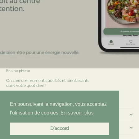
En une phrase
On crée des moments positifs et bienfaisants
dans votre quotidien !
Essentia 2.0
En poursuivant la navigation, vous acceptez
En savoir plus
l'utilisation de cookies
Commander chez nous
Menu
D'accord